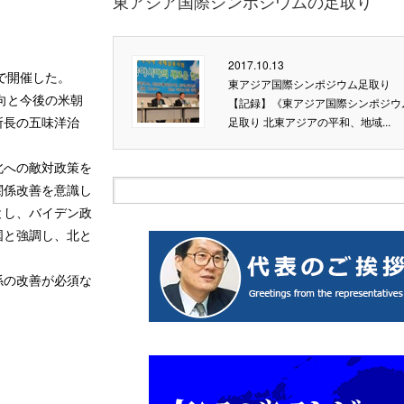
東アジア国際シンポジウムの足取り
2017.10.13
で開催した。
東アジア国際シンポジウム足取り
向と今後の米朝
【記録】《東アジア国際シンポジウ
所長の五味洋治
足取り 北東アジアの平和、地域...
北への敵対政策を
関係改善を意識し
とし、バイデン政
国と強調し、北と
係の改善が必須な