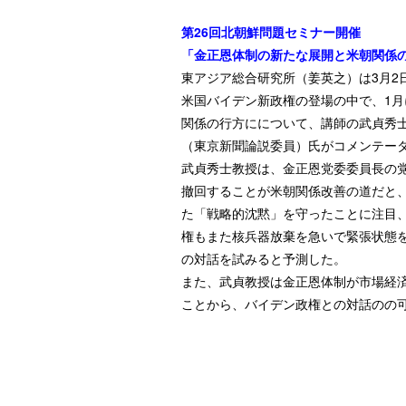
第26回北朝鮮問題セミナー開催
「金正恩体制の新たな展開と米朝関係
東アジア総合研究所（姜英之）は3月2
米国バイデン新政権の登場の中で、1月
関係の行方にについて、講師の武貞秀
（東京新聞論説委員）氏がコメンテー
武貞秀士教授は、金正恩党委委員長の
撤回することが米朝関係改善の道だと
た「戦略的沈黙」を守ったことに注目
権もまた核兵器放棄を急いで緊張状態
の対話を試みると予測した。
また、武貞教授は金正恩体制が市場経
ことから、バイデン政権との対話のの