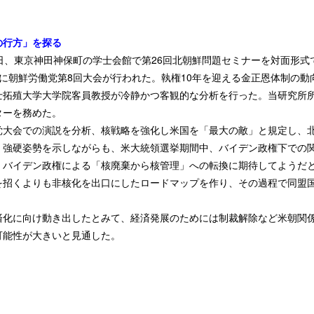
の行方」を探る
日、東京神田神保町の学士会館で第26回北朝鮮問題セミナーを対面形式
に朝鮮労働党第8回大会が行われた。執権10年を迎える金正恩体制の動
士拓殖大学大学院客員教授が冷静かつ客観的な分析を行った。当研究所
ターを務めた。
党大会での演説を分析、核戦略を強化し米国を「最大の敵」と規定し、
、強硬姿勢を示しながらも、米大統領選挙期間中、バイデン政権下での
、バイデン政権による「核廃棄から核管理」への転換に期待してようだ
を招くよりも非核化を出口にしたロードマップを作り、その過程で同盟
済化に向け動き出したとみて、経済発展のためには制裁解除など米朝関
可能性が大きいと見通した。